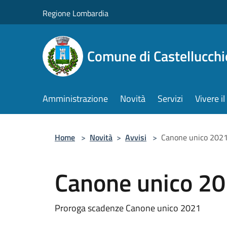
Salta al contenuto principale
Regione Lombardia
Comune di Castellucchi
Amministrazione
Novità
Servizi
Vivere 
Home
>
Novità
>
Avvisi
>
Canone unico 202
Canone unico 2
Proroga scadenze Canone unico 2021