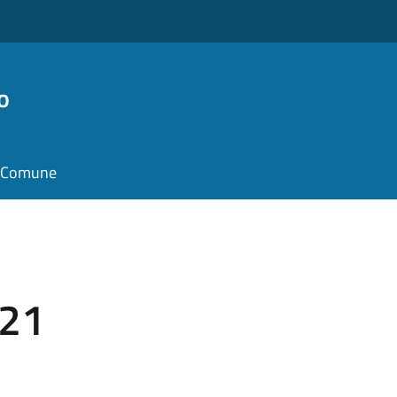
o
il Comune
1
021