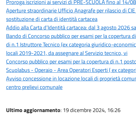
Proroga iscrizioni ai servizi di PRE-SCUOLA fino al 14/
Aperture straordinarie Ufficio Anagrafe per rilascio di CIE 
sostituzione di carta di identità cartacea
Addio alla Carta d’Identità cartacea: dal 3 agosto 2026 sa
Bando di Concorso pubblico per esami per la copertura d
di n.1 Istruttore Tecnico (ex categoria giuridico-economica
locali 2019-2021, da assegnare al Servizio tecnico, vi
Concorso pubblico per esami per la copertura di n.1 post
Scuolabus - Operaio - Area Operatori Esperti ( ex catego
Avviso concessione in locazione locali di proprietà comuna
centro prelievi comunale
Ultimo aggiornamento
: 19 dicembre 2024, 16:26