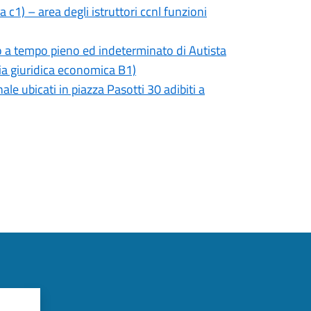
 c1) – area degli istruttori ccnl funzioni
o a tempo pieno ed indeterminato di Autista
ria giuridica economica B1)
le ubicati in piazza Pasotti 30 adibiti a