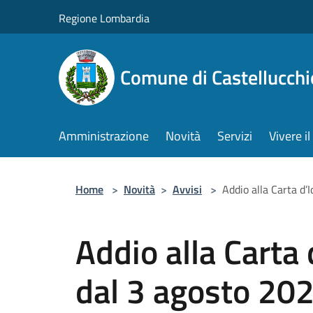
Salta al contenuto principale
Regione Lombardia
Comune di Castellucchi
Amministrazione
Novità
Servizi
Vivere 
Home
>
Novità
>
Avvisi
>
Addio alla Carta d’
Addio alla Carta 
dal 3 agosto 202