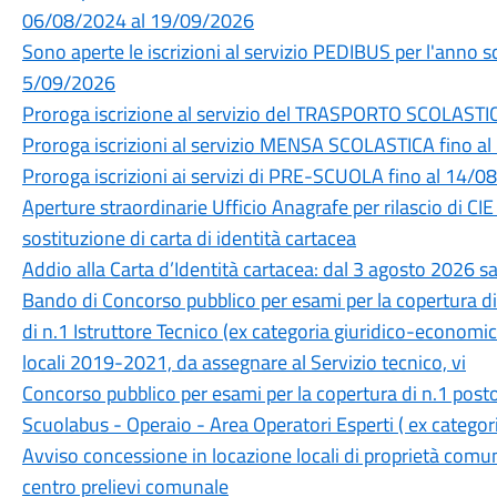
06/08/2024 al 19/09/2026
Sono aperte le iscrizioni al servizio PEDIBUS per l'anno
5/09/2026
Proroga iscrizione al servizio del TRASPORTO SCOLASTI
Proroga iscrizioni al servizio MENSA SCOLASTICA fino a
Proroga iscrizioni ai servizi di PRE-SCUOLA fino al 14/
Aperture straordinarie Ufficio Anagrafe per rilascio di CIE 
sostituzione di carta di identità cartacea
Addio alla Carta d’Identità cartacea: dal 3 agosto 2026 sa
Bando di Concorso pubblico per esami per la copertura d
di n.1 Istruttore Tecnico (ex categoria giuridico-economica
locali 2019-2021, da assegnare al Servizio tecnico, vi
Concorso pubblico per esami per la copertura di n.1 post
Scuolabus - Operaio - Area Operatori Esperti ( ex catego
Avviso concessione in locazione locali di proprietà comuna
centro prelievi comunale