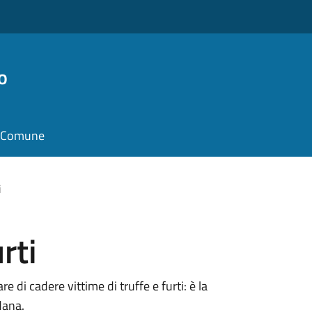
o
il Comune
i
rti
e di cadere vittime di truffe e furti: è la
dana.