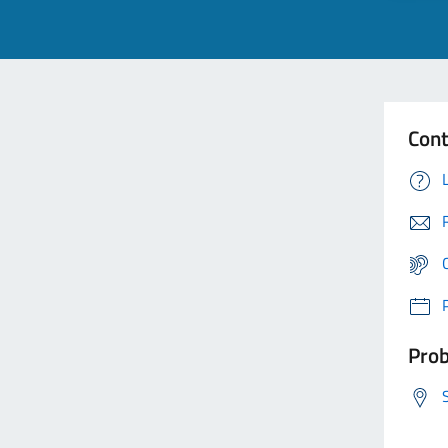
Cont
Prob