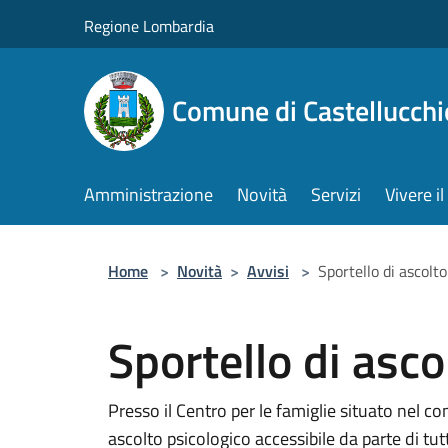
Salta al contenuto principale
Regione Lombardia
Comune di Castellucchi
Amministrazione
Novità
Servizi
Vivere 
Home
>
Novità
>
Avvisi
>
Sportello di ascolto
Sportello di asco
Presso il Centro per le famiglie situato nel co
ascolto psicologico accessibile da parte di tutt