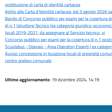
sostituzione di carta di identità cartacea
Addio alla Carta d’Identità cartacea: dal 3 agosto 2026 sa
Bando di Concorso pubblico per esami per la copertura d
di n.1 Istruttore Tecnico (ex categoria giuridico-economica
locali 2019-2021, da assegnare al Servizio tecnico, vi
Concorso pubblico per esami per la copertura di n.1 post
Scuolabus - Operaio - Area Operatori Esperti ( ex catego
Avviso concessione in locazione locali di proprietà comuna
centro prelievi comunale
Ultimo aggiornamento
: 19 dicembre 2024, 14:19