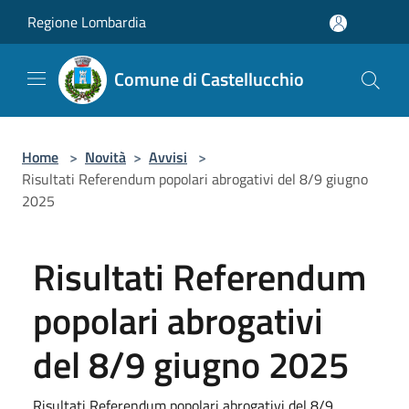
Salta al contenuto principale
Regione Lombardia
Comune di Castellucchio
Home
>
Novità
>
Avvisi
>
Risultati Referendum popolari abrogativi del 8/9 giugno
2025
Risultati Referendum
popolari abrogativi
del 8/9 giugno 2025
Risultati Referendum popolari abrogativi del 8/9