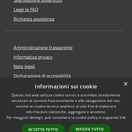
Leggi le FAQ
Richiesta assistenza
Amministrazione trasparente
Informativa privacy
Note legali
Dichiarazione di accessibilità
×
Obiettivi di accessibilità
Informazioni sui cookie
Questo sito web utilizza cookie tecnici e assimilati strettamente
necessari al corretto funzionamento e alla navigazione del sito,
nonché un cookie tecnico analitico al solo fine di elaborare
informazioni statistiche, aggregate e anonime.
RSS
Copyright © 2026 • Comune di
Per maggiori dettagli, può consultare la cookie policy al seguente
link
Accessibilità
Castellucchio • Powered by
Privacy
Municipium
Accesso
•
RIFIUTA TUTTO
ACCETTA TUTTO