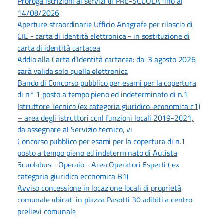
Proroga iscrizioni ai servizi di PRE-SCUOLA fino al
14/08/2026
Aperture straordinarie Ufficio Anagrafe per rilascio di
CIE - carta di identità elettronica - in sostituzione di
carta di identità cartacea
Addio alla Carta d’Identità cartacea: dal 3 agosto 2026
sarà valida solo quella elettronica
Bando di Concorso pubblico per esami per la copertura
di n° 1 posto a tempo pieno ed indeterminato di n.1
Istruttore Tecnico (ex categoria giuridico-economica c1)
– area degli istruttori ccnl funzioni locali 2019-2021,
da assegnare al Servizio tecnico, vi
Concorso pubblico per esami per la copertura di n.1
posto a tempo pieno ed indeterminato di Autista
Scuolabus - Operaio - Area Operatori Esperti ( ex
categoria giuridica economica B1)
Avviso concessione in locazione locali di proprietà
comunale ubicati in piazza Pasotti 30 adibiti a centro
prelievi comunale