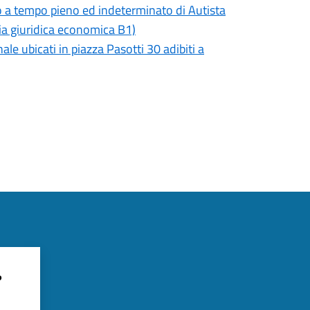
o a tempo pieno ed indeterminato di Autista
ria giuridica economica B1)
le ubicati in piazza Pasotti 30 adibiti a
?