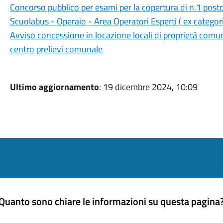
Concorso pubblico per esami per la copertura di n.1 post
Scuolabus - Operaio - Area Operatori Esperti ( ex catego
Avviso concessione in locazione locali di proprietà comuna
centro prelievi comunale
Ultimo aggiornamento
: 19 dicembre 2024, 10:09
Quanto sono chiare le informazioni su questa pagina