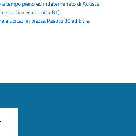
o a tempo pieno ed indeterminato di Autista
ria giuridica economica B1)
le ubicati in piazza Pasotti 30 adibiti a
?