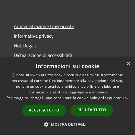
Amministrazione trasparente
Informativa privacy
Note legali
Dichiarazione di accessibilità
×
Obiettivi di accessibilità
Informazioni sui cookie
Questo sito web utilizza cookie tecnici e assimilati strettamente
necessari al corretto funzionamento e alla navigazione del sito,
nonché un cookie tecnico analitico al solo fine di elaborare
informazioni statistiche, aggregate e anonime.
RSS
Copyright © 2026 • Comune di
Per maggiori dettagli, può consultare la cookie policy al seguente
link
Accessibilità
Castellucchio • Powered by
Privacy
Municipium
Accesso
•
RIFIUTA TUTTO
ACCETTA TUTTO
Cookie
redazione
Mappa del sito
MOSTRA DETTAGLI