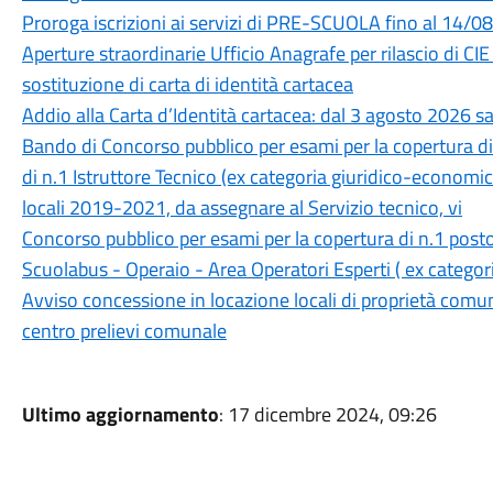
Proroga iscrizioni ai servizi di PRE-SCUOLA fino al 14/
Aperture straordinarie Ufficio Anagrafe per rilascio di CIE 
sostituzione di carta di identità cartacea
Addio alla Carta d’Identità cartacea: dal 3 agosto 2026 sa
Bando di Concorso pubblico per esami per la copertura d
di n.1 Istruttore Tecnico (ex categoria giuridico-economica
locali 2019-2021, da assegnare al Servizio tecnico, vi
Concorso pubblico per esami per la copertura di n.1 post
Scuolabus - Operaio - Area Operatori Esperti ( ex catego
Avviso concessione in locazione locali di proprietà comuna
centro prelievi comunale
Ultimo aggiornamento
: 17 dicembre 2024, 09:26