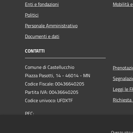
Enti e fondazioni
Mobilità e
Politici
Personale Amministrativo
Documenti e dati
CONTATTI
Comune di Castellucchio
Prenotaz
Piazza Pasotti, 14 - 46014 - MN
Segnalazi
Codice Fiscale: 00436640205
Leggi le 
Partita IVA: 00436640205
Richiesta
Codice univoco: UFDXTF
PEC:
comune.castellucchio@pec.regione.lombardia.it
Centralino Unico: +39 0376 4343200
Questo sito 