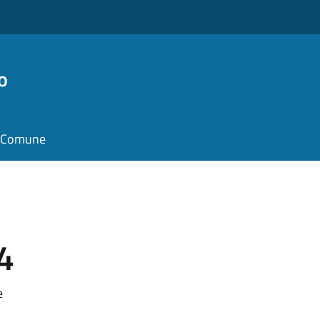
o
il Comune
4
e