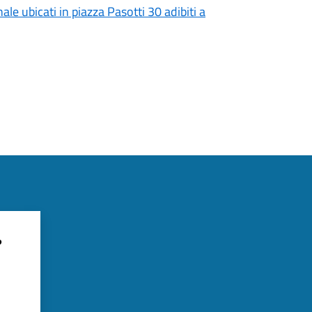
le ubicati in piazza Pasotti 30 adibiti a
?