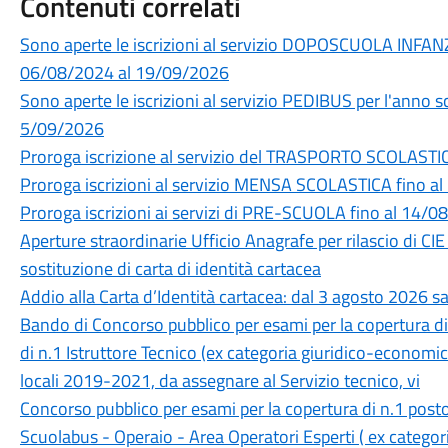
Contenuti correlati
Sono aperte le iscrizioni al servizio DOPOSCUOLA INFAN
06/08/2024 al 19/09/2026
Sono aperte le iscrizioni al servizio PEDIBUS per l'anno
5/09/2026
Proroga iscrizione al servizio del TRASPORTO SCOLASTI
Proroga iscrizioni al servizio MENSA SCOLASTICA fino a
Proroga iscrizioni ai servizi di PRE-SCUOLA fino al 14/
Aperture straordinarie Ufficio Anagrafe per rilascio di CIE 
sostituzione di carta di identità cartacea
Addio alla Carta d’Identità cartacea: dal 3 agosto 2026 sa
Bando di Concorso pubblico per esami per la copertura d
di n.1 Istruttore Tecnico (ex categoria giuridico-economica
locali 2019-2021, da assegnare al Servizio tecnico, vi
Concorso pubblico per esami per la copertura di n.1 post
Scuolabus - Operaio - Area Operatori Esperti ( ex catego