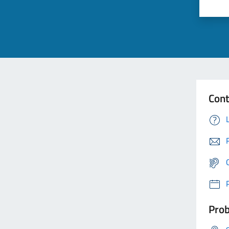
Cont
Prob