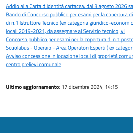
Addio alla Carta d’Identità cartacea: dal 3 agosto 2026 sa
Bando di Concorso pubblico per esami per la copertura d
di n.1 Istruttore Tecnico (ex categoria giuridico-economica
locali 2019-2021, da assegnare al Servizio tecnico, vi
Concorso pubblico per esami per la copertura di n.1 post
Scuolabus - Operaio - Area Operatori Esperti ( ex catego
Avviso concessione in locazione locali di proprietà comuna
centro prelievi comunale
Ultimo aggiornamento
: 17 dicembre 2024, 14:15