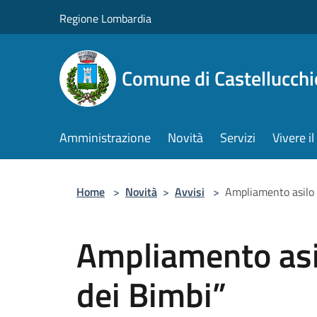
Salta al contenuto principale
Regione Lombardia
Comune di Castellucchi
Amministrazione
Novità
Servizi
Vivere 
Home
>
Novità
>
Avvisi
>
Ampliamento asilo 
Ampliamento asil
dei Bimbi”