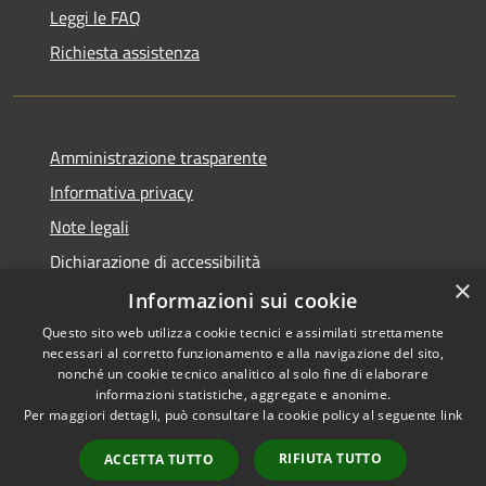
Leggi le FAQ
Richiesta assistenza
Amministrazione trasparente
Informativa privacy
Note legali
Dichiarazione di accessibilità
×
Obiettivi di accessibilità
Informazioni sui cookie
Questo sito web utilizza cookie tecnici e assimilati strettamente
necessari al corretto funzionamento e alla navigazione del sito,
nonché un cookie tecnico analitico al solo fine di elaborare
informazioni statistiche, aggregate e anonime.
RSS
Copyright © 2026 • Comune di
Per maggiori dettagli, può consultare la cookie policy al seguente
link
Accessibilità
Castellucchio • Powered by
Privacy
Municipium
Accesso
•
RIFIUTA TUTTO
ACCETTA TUTTO
Cookie
redazione