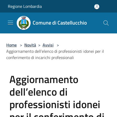
Salta al contenuto principale
Regione Lombardia
Comune di Castellucchio
Home
>
Novità
>
Avvisi
>
Aggiornamento dell’elenco di professionisti idonei per il
conferimento di incarichi professionali
Aggiornamento
dell’elenco di
professionisti idonei
per il conferimento di