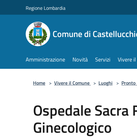
Salta al contenuto principale
Regione Lombardia
Comune di Castellucchi
Amministrazione
Novità
Servizi
Vivere 
Home
>
Vivere il Comune
>
Luoghi
>
Pronto
Ospedale Sacra 
Ginecologico