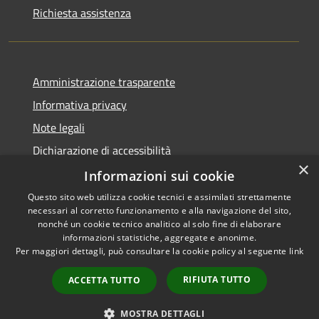
Richiesta assistenza
Amministrazione trasparente
Informativa privacy
Note legali
Dichiarazione di accessibilità
×
Obiettivi di accessibilità
Informazioni sui cookie
Questo sito web utilizza cookie tecnici e assimilati strettamente
necessari al corretto funzionamento e alla navigazione del sito,
nonché un cookie tecnico analitico al solo fine di elaborare
informazioni statistiche, aggregate e anonime.
RSS
Copyright © 2026 • Comune di
Per maggiori dettagli, può consultare la cookie policy al seguente
link
Accessibilità
Castellucchio • Powered by
Privacy
Municipium
Accesso
•
RIFIUTA TUTTO
ACCETTA TUTTO
Cookie
redazione
Mappa del sito
MOSTRA DETTAGLI