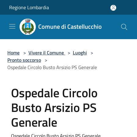
Salta al contenuto principale
Regione Lombardia
Comune di Castellucchio
Home
>
Vivere il Comune
>
Luoghi
>
Pronto soccorso
>
Ospedale Circolo Busto Arsizio PS Generale
Ospedale Circolo
Busto Arsizio PS
Generale
Ospedale Circolo Busto Arsizio PS Generale