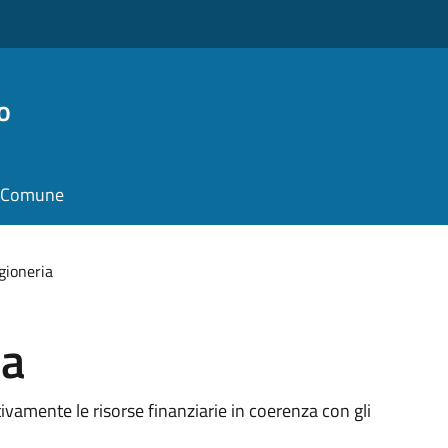
o
il Comune
gioneria
ia
tivamente le risorse finanziarie in coerenza con gli