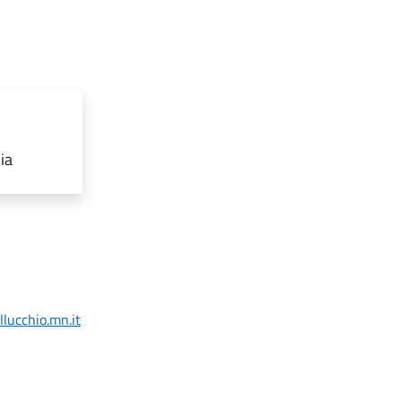
ia
llucchio.mn.it