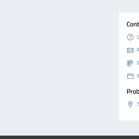
Cont
Prob