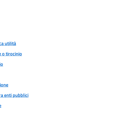
a utilità
 o tirocinio
io
ione
a enti pubblici
e