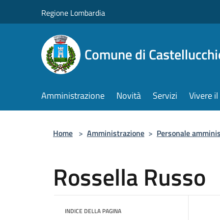
Salta al contenuto principale
Regione Lombardia
Comune di Castellucchi
Amministrazione
Novità
Servizi
Vivere 
Home
>
Amministrazione
>
Personale amminis
Rossella Russo
INDICE DELLA PAGINA