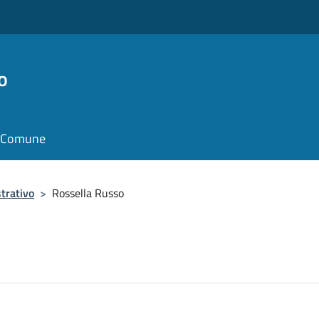
o
il Comune
trativo
>
Rossella Russo