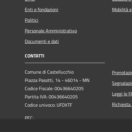
Enti e fondazioni
Mobilità e
Politici
Personale Amministrativo
Documenti e dati
CONTATTI
Comune di Castellucchio
Prenotaz
Piazza Pasotti, 14 - 46014 - MN
Segnalazi
Codice Fiscale: 00436640205
Leggi le 
Partita IVA: 00436640205
Richiesta
Codice univoco: UFDXTF
PEC:
comune.castellucchio@pec.regione.lombardia.it