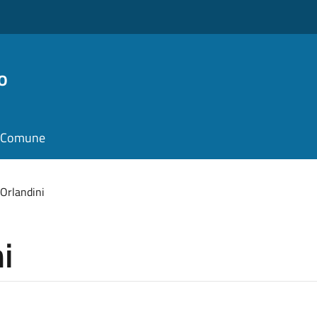
o
il Comune
Orlandini
i