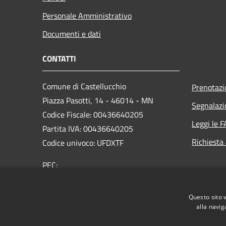
Personale Amministrativo
Documenti e dati
CONTATTI
Comune di Castellucchio
Prenotaz
Piazza Pasotti, 14 - 46014 - MN
Segnalazi
Codice Fiscale: 00436640205
Leggi le 
Partita IVA: 00436640205
Richiesta
Codice univoco: UFDXTF
PEC:
comune.castellucchio@pec.regione.lombardia.it
Centralino Unico: +39 0376 4343200
Questo sito 
alla navig