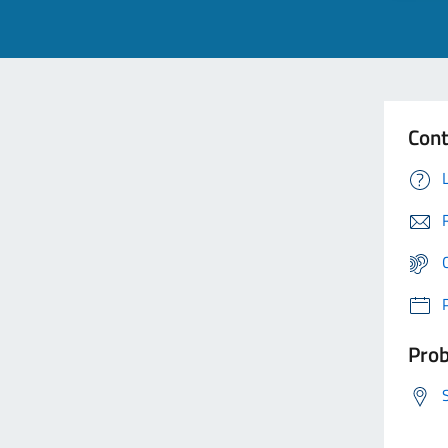
Cont
Prob