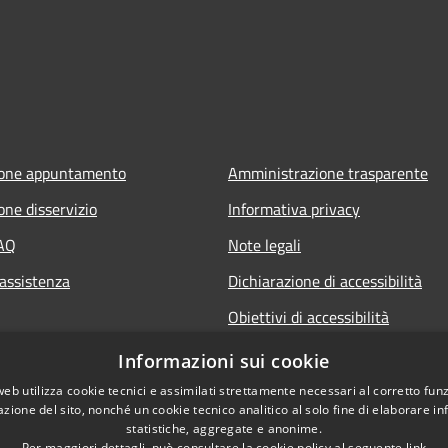
ione appuntamento
Amministrazione trasparente
one disservizio
Informativa privacy
FAQ
Note legali
 assistenza
Dichiarazione di accessibilità
Obiettivi di accessibilità
Informazioni sui cookie
web utilizza cookie tecnici e assimilati strettamente necessari al corretto fu
azione del sito, nonché un cookie tecnico analitico al solo fine di elaborare i
statistiche, aggregate e anonime.
Per maggiori dettagli, può consultare la cookie policy al seguente
link