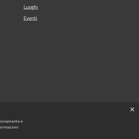
Luoghi
Eventi
×
nzionamento e
nformazioni