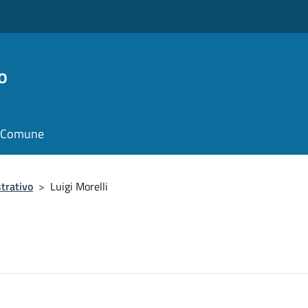
o
il Comune
trativo
>
Luigi Morelli