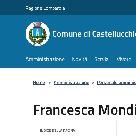
Salta al contenuto principale
Regione Lombardia
Comune di Castellucchi
Amministrazione
Novità
Servizi
Vivere 
Home
>
Amministrazione
>
Personale amminis
Francesca Mondi
INDICE DELLA PAGINA