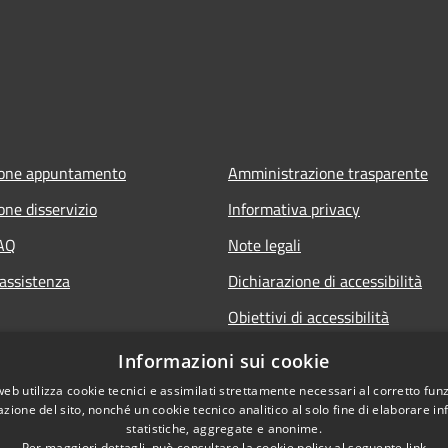
ione appuntamento
Amministrazione trasparente
one disservizio
Informativa privacy
FAQ
Note legali
 assistenza
Dichiarazione di accessibilità
Obiettivi di accessibilità
Informazioni sui cookie
web utilizza cookie tecnici e assimilati strettamente necessari al corretto fu
azione del sito, nonché un cookie tecnico analitico al solo fine di elaborare i
statistiche, aggregate e anonime.
Per maggiori dettagli, può consultare la cookie policy al seguente
link