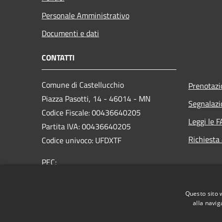
Personale Amministrativo
Documenti e dati
CONTATTI
Comune di Castellucchio
Prenotaz
Piazza Pasotti, 14 - 46014 - MN
Segnalazi
Codice Fiscale: 00436640205
Leggi le 
Partita IVA: 00436640205
Richiesta
Codice univoco: UFDXTF
PEC:
comune.castellucchio@pec.regione.lombardia.it
Centralino Unico: +39 0376 4343200
Questo sito 
alla navig