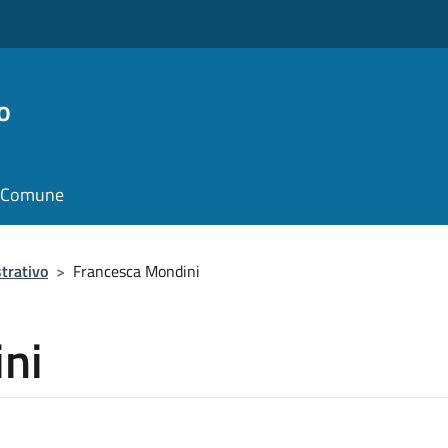
o
il Comune
trativo
>
Francesca Mondini
ni