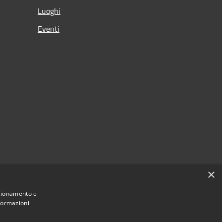
Luoghi
Eventi
×
nzionamento e
nformazioni