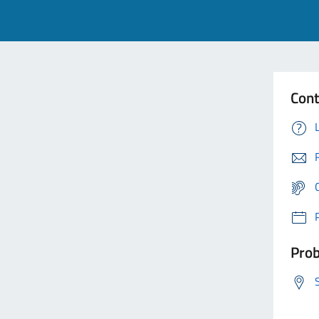
Cont
Prob