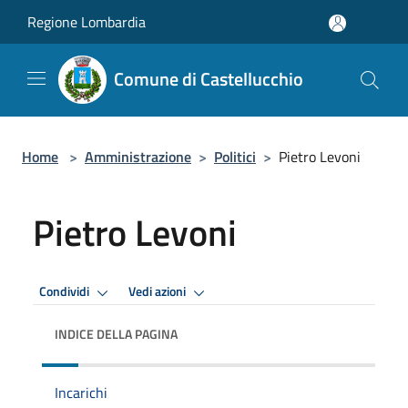
Salta al contenuto principale
Regione Lombardia
Comune di Castellucchio
Home
>
Amministrazione
>
Politici
>
Pietro Levoni
Pietro Levoni
Condividi
Vedi azioni
INDICE DELLA PAGINA
Incarichi