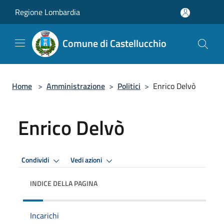
Salta al contenuto principale
Regione Lombardia
Comune di Castellucchio
Home
>
Amministrazione
>
Politici
>
Enrico Delvò
Enrico Delvò
Condividi
Vedi azioni
INDICE DELLA PAGINA
Incarichi