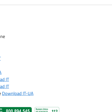
one
T
A
ad IT
ad IT
ne
Download IT-UA