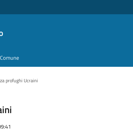
o
il Comune
a profughi Ucraini
ini
09:41