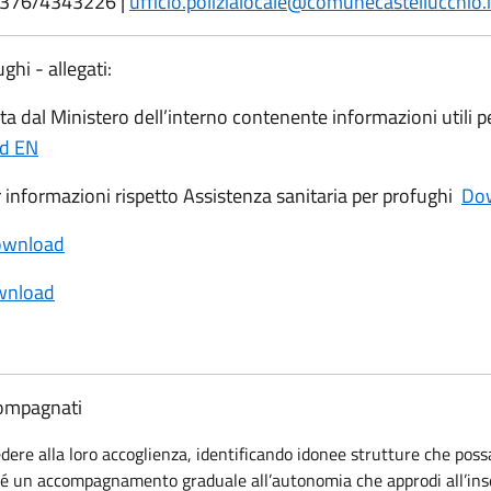
 0376/4343226 |
ufficio.polizialocale@comunecastellucchio.i
ghi - allegati:
ata dal Ministero dell’interno contenente informazioni utili 
d EN
 informazioni rispetto Assistenza sanitaria per profughi
Do
wnload
wnload
compagnati
ere alla loro accoglienza, identificando idonee strutture che poss
ché un accompagnamento graduale all’autonomia che approdi all’ins