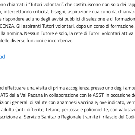
o chiamati i “Tutori volontari”, che costituiscono non solo dei rap
, intercettando criticità, bisogni, aspirazioni: qualcuno da chiama
 rispondere ad uno degli avvisi pubblici di selezione e di formazion
 Gli aspiranti Tutori volontari, dopo un corso di formazione, so
la nomina. Nessun Tutore è solo, la rete di Tutori volontari attiva s
delle diverse funzioni e incombenze.
ad
ad effettuare una visita di prima accoglienza presso uno degli ambul
da ATS della Val Padana in collaborazione con le ASST. In occasione d
ioni generali di salute con anamnesi vaccinale; ove indicato, verr
à adulta (anti-difterite, tetano, pertosse e poliomielite, con valutaz
scrizione al Servizio Sanitario Regionale tramite il rilascio del Codi