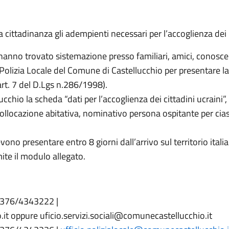
a cittadinanza gli adempienti necessari per l’accoglienza dei 
e hanno trovato sistemazione presso familiari, amici, conoscen
a Polizia Locale del Comune di Castellucchio per presentare la 
art. 7 del D.Lgs n.286/1998).
hio la scheda “dati per l’accoglienza dei cittadini ucraini”, 
 collocazione abitativa, nominativo persona ospitante per ci
vono presentare entro 8 giorni dall’arrivo sul territorio itali
ite il modulo allegato.
 0376/4343222 |
t oppure uficio.servizi.sociali@comunecastellucchio.it