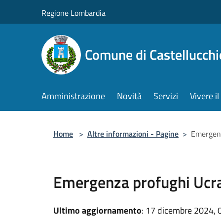
Salta al contenuto principale
Regione Lombardia
Comune di Castellucchi
Amministrazione
Novità
Servizi
Vivere 
Home
>
Altre informazioni - Pagine
>
Emergenz
Emergenza profughi Ucra
Ultimo aggiornamento
: 17 dicembre 2024, 