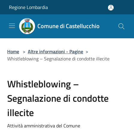
Salta al contenuto principale
Regione Lombardia
Comune di Castellucchio
Home
>
Altre informazioni - Pagine
>
Whistleblowing – Segnalazione di condotte illecite
Whistleblowing –
Segnalazione di condotte
illecite
Attività amministrativa del Comune