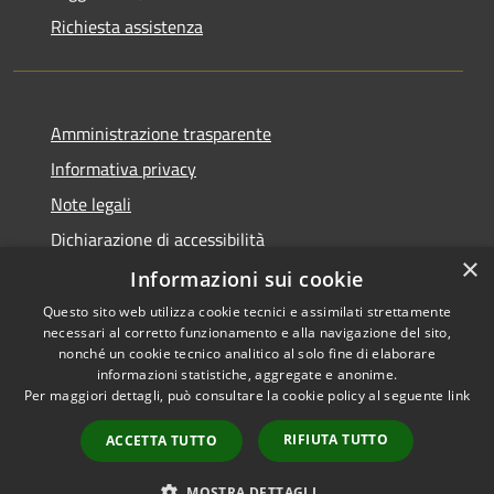
Richiesta assistenza
Amministrazione trasparente
Informativa privacy
Note legali
Dichiarazione di accessibilità
×
Obiettivi di accessibilità
Informazioni sui cookie
Questo sito web utilizza cookie tecnici e assimilati strettamente
necessari al corretto funzionamento e alla navigazione del sito,
nonché un cookie tecnico analitico al solo fine di elaborare
informazioni statistiche, aggregate e anonime.
RSS
Copyright © 2026 • Comune di
Per maggiori dettagli, può consultare la cookie policy al seguente
link
Accessibilità
Castellucchio • Powered by
Privacy
Municipium
Accesso
•
RIFIUTA TUTTO
ACCETTA TUTTO
Cookie
redazione
Mappa del sito
MOSTRA DETTAGLI